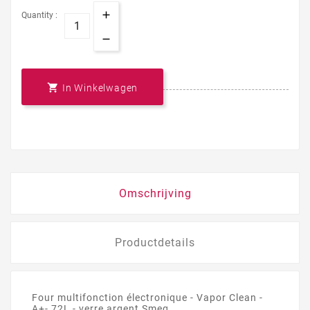
Quantity :

In Winkelwagen
Omschrijving
Productdetails
Four multifonction électronique - Vapor Clean -
A+- 72L - verre argent Smeg