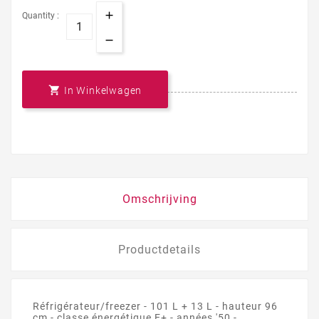
Quantity :

In Winkelwagen
Omschrijving
Productdetails
Réfrigérateur/freezer - 101 L + 13 L - hauteur 96
cm - classe énergétique E+ - années '50 -