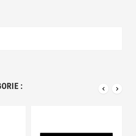
ORIE :

