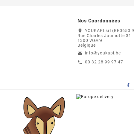
Nos Coordonnées
YOUKAPI srl (BE0650 
location_on
Rue Charles Jaumotte 31
1300 Wavre
Belgique
info@youkapi.be
email
00 32 28 99 97 47
call