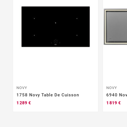
NOVY
NOVY
1758 Novy Table De Cuisson
6940 Nov
1 289 €
1 819 €