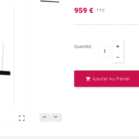
959 €
TTC
Quantité :

Ajouter Au Panier


