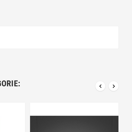
ORIE:

