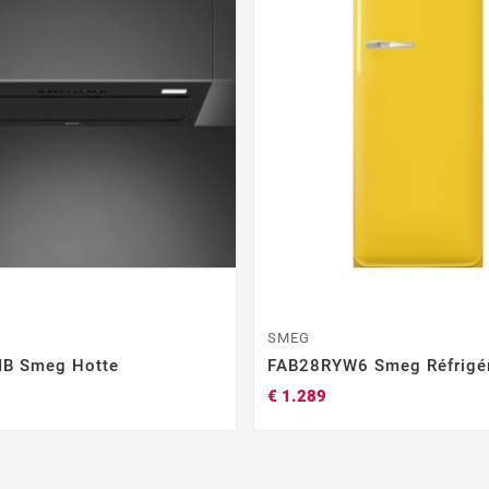
SMEG
B Smeg Hotte
FAB28RYW6 Smeg Réfrigér
€ 1.289