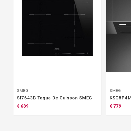
SMEG
SMEG
SI7643B Taque De Cuisson SMEG
KSG8P4M
€ 639
€ 779