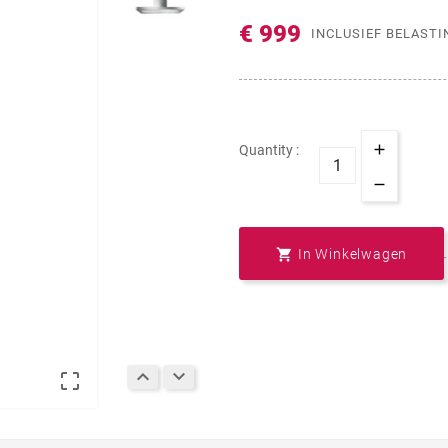
€ 999
INCLUSIEF BELASTI
Quantity :

In Winkelwagen


