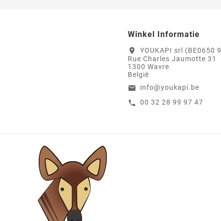
Winkel Informatie
YOUKAPI srl (BE0650 
location_on
Rue Charles Jaumotte 31
1300 Wavre
België
info@youkapi.be
email
00 32 28 99 97 47
call