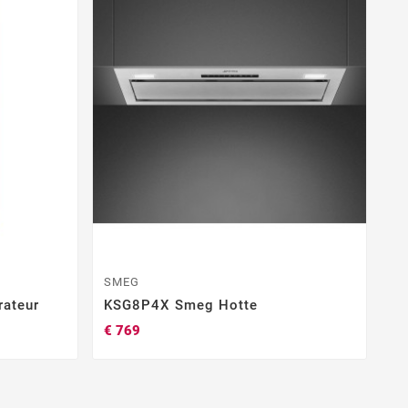
S
R
€ 
SMEG
ateur
KSG8P4X Smeg Hotte
€ 769