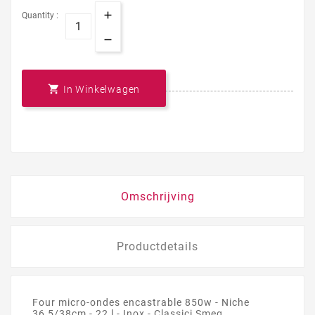
Quantity :

In Winkelwagen
Omschrijving
Productdetails
Four micro-ondes encastrable 850w - Niche
36,5/38cm - 22 l - Inox - Classici Smeg