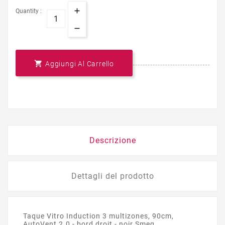
Quantity :

Aggiungi Al Carrello
Descrizione
Dettagli del prodotto
Taque Vitro Induction 3 multizones, 90cm,
AutoVent 2.0 - bord droit - noir Smeg