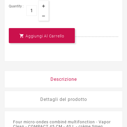
Quantity :

Aggiungi Al Carrello
Descrizione
Dettagli del prodotto
Four micro-ondes combiné multifonction - Vapor
Clean - COMPACT 45 CM - 40 L - crème Smeg