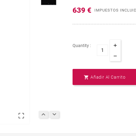
639 €
IMPUESTOS INCLUI
Quantity :

Añadir Al Carrito


