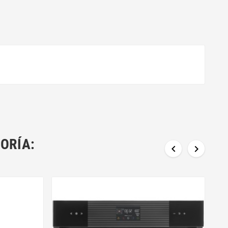
ORÍA:

