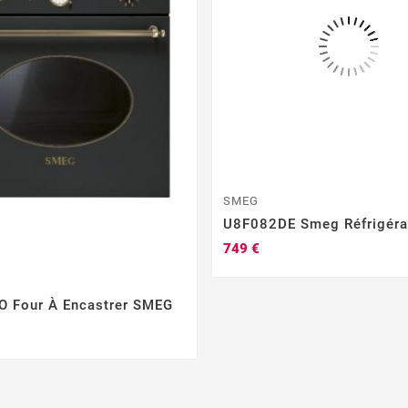
SMEG
U8F082DE Smeg Réfrigéra
749 €
 Four À Encastrer SMEG