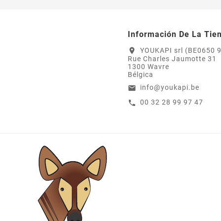
Información De La Tie
YOUKAPI srl (BE0650 
location_on
Rue Charles Jaumotte 31
1300 Wavre
Bélgica
info@youkapi.be
email
00 32 28 99 97 47
call