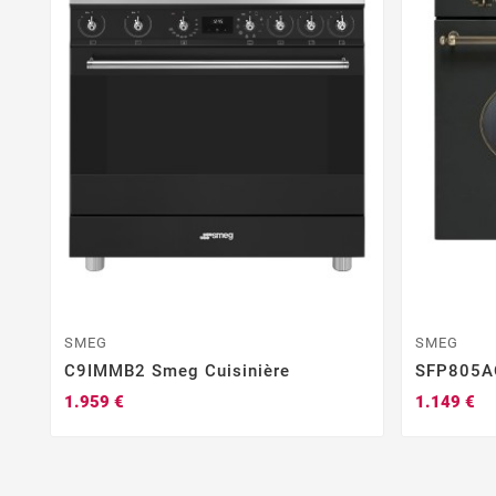
SMEG
SMEG
C9IMMB2 Smeg Cuisinière
SFP805AO
1.959 €
1.149 €