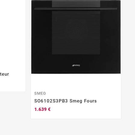
teur
SMEG
S
SO6102S3PB3 Smeg Fours
K
1.639 €
92