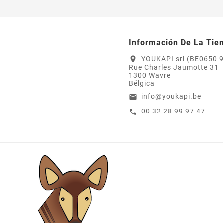
Información De La Tie
YOUKAPI srl (BE0650 
location_on
Rue Charles Jaumotte 31
1300 Wavre
Bélgica
info@youkapi.be
email
00 32 28 99 97 47
call