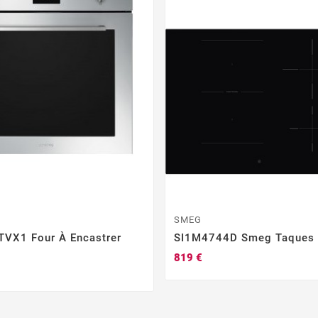
SMEG
VX1 Four À Encastrer
SI1M4744D Smeg Taques
819 €