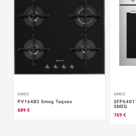
SMEG
SMEG
PV164B3 Smeg Taques
SFP6401T
SMEG
689 €
769 €