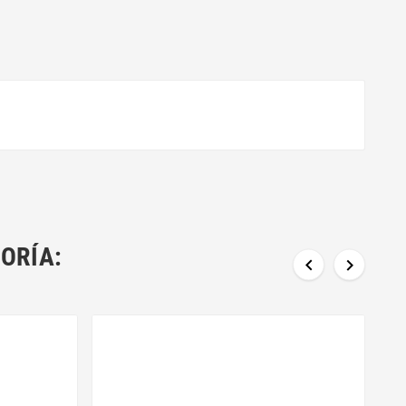
ORÍA:

