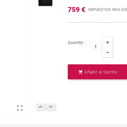
759 €
IMPUESTOS INCLUI
Quantity :

Añadir Al Carrito


