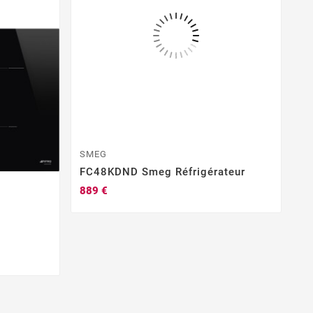
SMEG
FC48KDND Smeg Réfrigérateur
889 €
S
F
1.