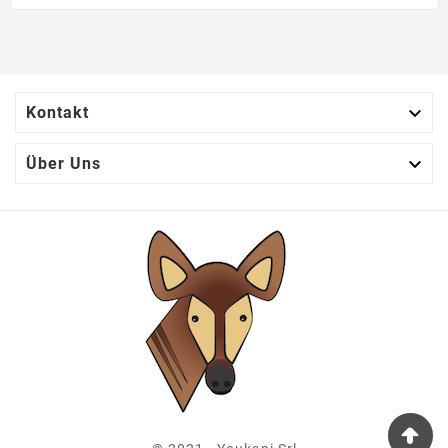

Kontakt

Über Uns
6811 HOTTE NOVY