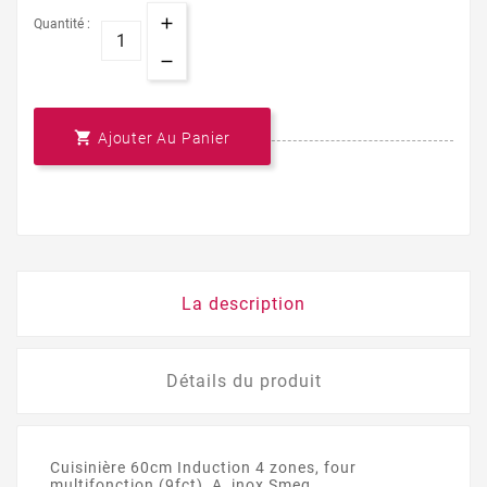
Quantité :

Ajouter Au Panier
La description
Détails du produit
Cuisinière 60cm Induction 4 zones, four
multifonction (9fct), A, inox Smeg